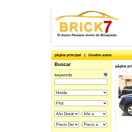
El Autos Peruano motor de Búsqueda
página principal
|
Usados autos
Buscar
página pri
keywords
-
-