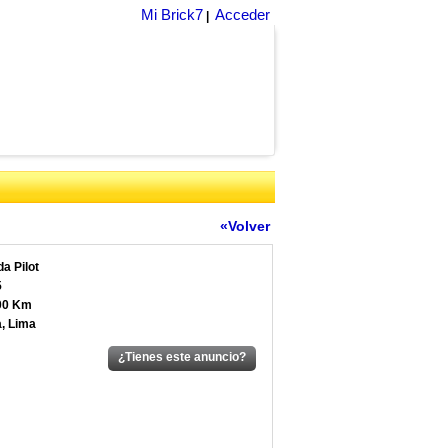
Mi Brick7
Acceder
|
«Volver
a Pilot
5
00 Km
, Lima