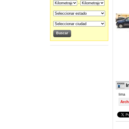
-
I
lima
Arch