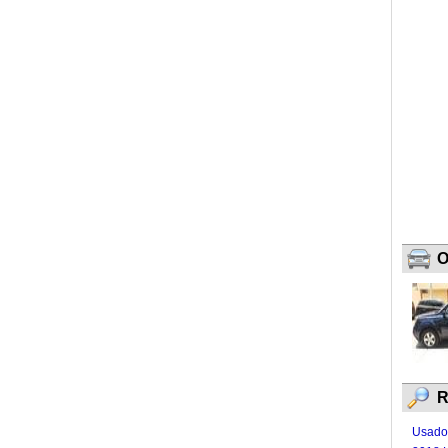
O
R
Usado