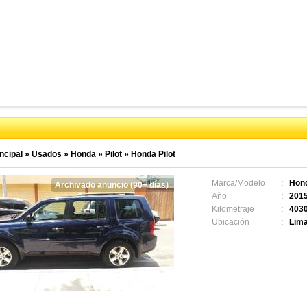
ncipal
»
Usados
»
Honda
»
Pilot
»
Honda Pilot
Marca/Modelo
:
Hond
Archivado anuncio (90+ días)
Año
:
201
Kilometraje
:
403
Ubicación
:
Lima