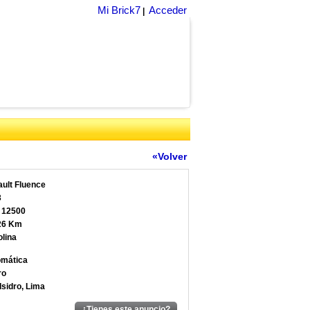
Mi Brick7
Acceder
|
«Volver
ult Fluence
3
 12500
26 Km
lina
mática
ro
Isidro, Lima