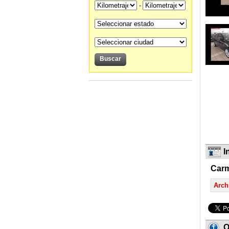
-
I
Car
Arch
O