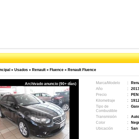
ncipal
»
Usados
»
Renault
»
Fluence
»
Renault Fluence
Marca/Modelo
:
Rena
Archivado anuncio (90+ días)
Año
:
201
Precio
:
PEN
Kilometraje
:
191
Tipo de
:
Gaso
Combustible
Transmisión
:
Auto
Color
:
Neg
Ubicación
:
San 