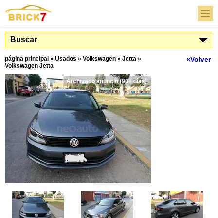
Buscar
página principal
»
Usados
»
Volkswagen
»
Jetta
»
«Volver
Volkswagen Jetta
Archivado anuncio (90+ días)