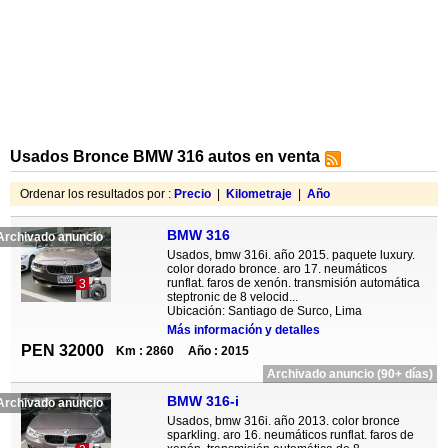
Usados Bronce BMW 316 autos en venta
Ordenar los resultados por :
Precio
|
Kilometraje
|
Año
BMW 316
Archivado anuncio
Usados, bmw 316i. año 2015. paquete luxury.
color dorado bronce. aro 17. neumáticos
runflat. faros de xenón. transmisión automática
3
steptronic de 8 velocid...
Ubicación: Santiago de Surco, Lima
Más información y detalles
PEN 32000
Km : 2860
Año : 2015
Archivado anuncio (90+ días)
BMW 316-i
Archivado anuncio
Usados, bmw 316i. año 2013. color bronce
sparkling. aro 16. neumáticos runflat. faros de