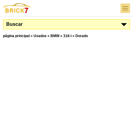
Buscar
página principal
»
Usados
»
BMW
»
318-i
»
Dorado