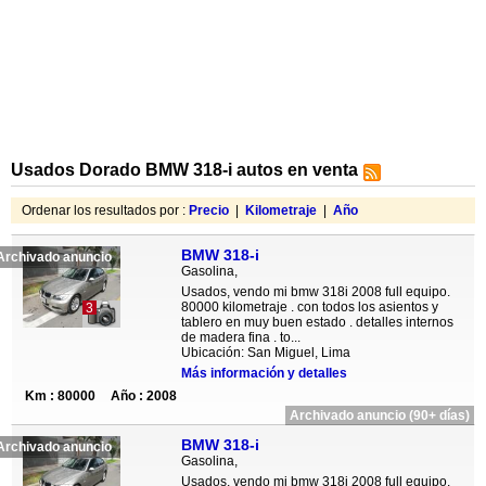
Usados Dorado BMW 318-i autos en venta
Ordenar los resultados por :
Precio
|
Kilometraje
|
Año
BMW 318-i
Archivado anuncio
Gasolina,
Usados, vendo mi bmw 318i 2008 full equipo.
80000 kilometraje . con todos los asientos y
3
tablero en muy buen estado . detalles internos
de madera fina . to...
Ubicación: San Miguel, Lima
Más información y detalles
Km : 80000
Año : 2008
Archivado anuncio (90+ días)
BMW 318-i
Archivado anuncio
Gasolina,
Usados, vendo mi bmw 318i 2008 full equipo.