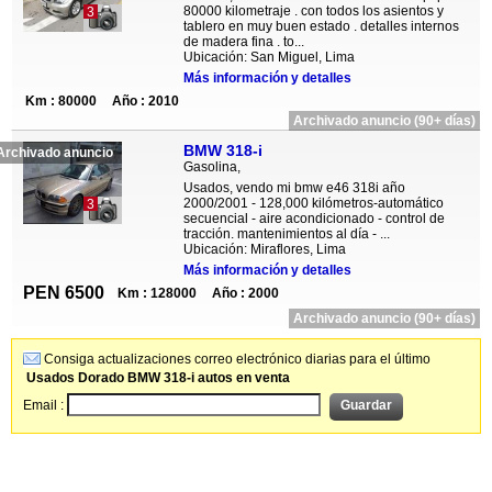
80000 kilometraje . con todos los asientos y
3
tablero en muy buen estado . detalles internos
de madera fina . to...
Ubicación: San Miguel, Lima
Más información y detalles
Km : 80000
Año : 2010
Archivado anuncio (90+ días)
BMW 318-i
Archivado anuncio
Gasolina,
Usados, vendo mi bmw e46 318i año
2000/2001 - 128,000 kilómetros-automático
3
secuencial - aire acondicionado - control de
tracción. mantenimientos al día - ...
Ubicación: Miraflores, Lima
Más información y detalles
PEN 6500
Km : 128000
Año : 2000
Archivado anuncio (90+ días)
Consiga actualizaciones correo electrónico diarias para el último
Usados Dorado BMW 318-i autos en venta
Email :