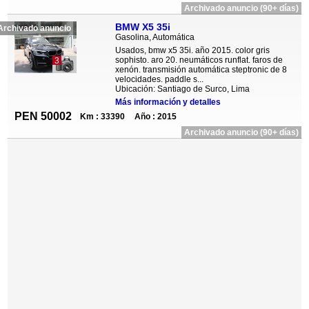
Archivado anuncio (90+ días)
BMW X5 35i
Archivado anuncio
Gasolina, Automática
Usados, bmw x5 35i. año 2015. color gris
sophisto. aro 20. neumáticos runflat. faros de
3
xenón. transmisión automática steptronic de 8
velocidades. paddle s...
Ubicación: Santiago de Surco, Lima
Más información y detalles
PEN 50002
Km : 33390
Año : 2015
Archivado anuncio (90+ días)