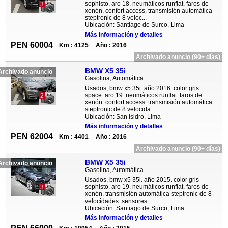
sophisto. aro 18. neumáticos runflat. faros de
3
xenón. confort access. transmisión automática
steptronic de 8 veloc...
Ubicación: Santiago de Surco, Lima
Más información y detalles
PEN 60004
Km : 4125
Año : 2016
Archivado anuncio (90+ días)
BMW X5 35i
Archivado anuncio
Gasolina, Automática
Usados, bmw x5 35i. año 2016. color gris
space. aro 19. neumáticos runflat. faros de
2
xenón. confort access. transmisión automática
steptronic de 8 velocida...
Ubicación: San Isidro, Lima
Más información y detalles
PEN 62004
Km : 4401
Año : 2016
Archivado anuncio (90+ días)
BMW X5 35i
Archivado anuncio
Gasolina, Automática
Usados, bmw x5 35i. año 2015. color gris
sophisto. aro 19. neumáticos runflat. faros de
3
xenón. transmisión automática steptronic de 8
velocidades. sensores...
Ubicación: Santiago de Surco, Lima
Más información y detalles