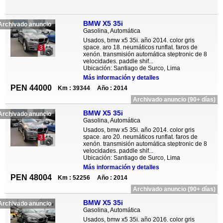
BMW X5 35i
Archivado anuncio
Gasolina, Automática
Usados, bmw x5 35i. año 2014. color gris
space. aro 18. neumáticos runflat. faros de
3
xenón. transmisión automática steptronic de 8
velocidades. paddle shif...
Ubicación: Santiago de Surco, Lima
Más información y detalles
PEN 44000
Km : 39344
Año : 2014
Archivado anuncio (90+ días)
BMW X5 35i
Archivado anuncio
Gasolina, Automática
Usados, bmw x5 35i. año 2014. color gris
space. aro 20. neumáticos runflat. faros de
3
xenón. transmisión automática steptronic de 8
velocidades. paddle shif...
Ubicación: Santiago de Surco, Lima
Más información y detalles
PEN 48004
Km : 52256
Año : 2014
Archivado anuncio (90+ días)
BMW X5 35i
Archivado anuncio
Gasolina, Automática
Usados, bmw x5 35i. año 2016. color gris