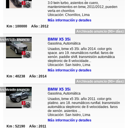
3.0 twin turbo, asientos de cuero,
3
mantenimientos en bmw, 2011/2012, pueden
verla en chorrilos
Ubicación: Chorrillos, Lima
Más información y detalles
Km : 100000
Año : 2012
Archivado anuncio (90+ días)
BMW X5 35i
Archivado anuncio
Gasolina, Automática
Usados, bmw x5 35i. año 2014. color gris
space. aro 19. neumáticos runflat. faros de
3
xenón. paddle shift. transmisión automática
steptronic de 8 velocidade...
Ubicación: San Isidro, Lima
Más información y detalles
Km : 40238
Año : 2014
Archivado anuncio (90+ días)
BMW X5 35i
Archivado anuncio
Gasolina, Automática
Usados, bmw x5 35i. año 2011. color gris
platino. aro 18. neumáticos runflat. transmisión
3
automática steptronic de 8 velocidades. faros
de xenón. asientos ...
Ubicación: San Isidro, Lima
Más información y detalles
Km : 52190
Año : 2011