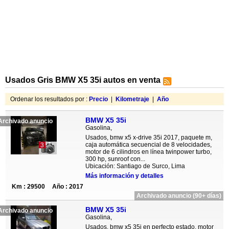
Usados Gris BMW X5 35i autos en venta
Ordenar los resultados por :
Precio
|
Kilometraje
|
Año
BMW X5 35i
Archivado anuncio
Gasolina,
Usados, bmw x5 x-drive 35i 2017, paquete m,
caja automática secuencial de 8 velocidades,
3
motor de 6 cilindros en línea twinpower turbo,
300 hp, sunroof con...
Ubicación: Santiago de Surco, Lima
Más información y detalles
Km : 29500
Año : 2017
Archivado anuncio (90+ días)
BMW X5 35i
Archivado anuncio
Gasolina,
Usados, bmw x5 35i en perfecto estado, motor