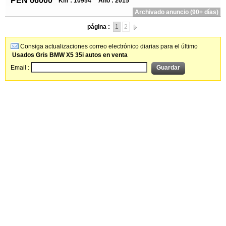
PEN 66000
Km : 10954
Año : 2015
Archivado anuncio (90+ días)
página :
1
2
Consiga actualizaciones correo electrónico diarias para el último
Usados Gris BMW X5 35i autos en venta
Email :