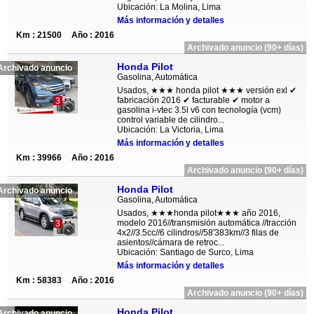
Ubicación: La Molina, Lima
Más información y detalles
Km : 21500
Año : 2016
Archivado anuncio (90+ días)
Honda Pilot
Archivado anuncio
Gasolina, Automática
Usados, ★★★ honda pilot ★★★ versión exl ✔
fabricación 2016 ✔ facturable ✔ motor a
3
gasolina i-vtec 3.5l v6 con tecnología (vcm)
control variable de cilindro...
Ubicación: La Victoria, Lima
Más información y detalles
Km : 39966
Año : 2016
Archivado anuncio (90+ días)
Honda Pilot
Archivado anuncio
Gasolina, Automática
Usados, ★★★honda pilot★★★ año 2016,
modelo 2016//transmisión automática //tracción
3
4x2//3.5cc//6 cilindros//58'383km//3 filas de
asientos//cámara de retroc...
Ubicación: Santiago de Surco, Lima
Más información y detalles
Km : 58383
Año : 2016
Archivado anuncio (90+ días)
Honda Pilot
Archivado anuncio