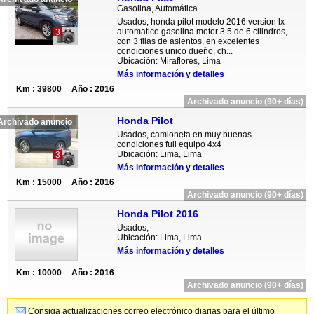
Gasolina, Automática
Usados, honda pilot modelo 2016 version lx
automatico gasolina motor 3.5 de 6 cilindros,
3
con 3 filas de asientos, en excelentes
condiciones unico dueño, ch...
Ubicación: Miraflores, Lima
Más información y detalles
Km : 39800
Año : 2016
Archivado anuncio (90+ días)
Honda Pilot
Archivado anuncio
Usados, camioneta en muy buenas
condiciones full equipo 4x4
Ubicación: Lima, Lima
3
Más información y detalles
Km : 15000
Año : 2016
Archivado anuncio (90+ días)
Honda Pilot 2016
Usados,
Ubicación: Lima, Lima
Más información y detalles
Km : 10000
Año : 2016
Archivado anuncio (90+ días)
Consiga actualizaciones correo electrónico diarias para el último