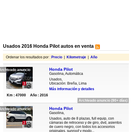
Usados 2016 Honda Pilot autos en venta
Ordenar los resultados por :
Precio
|
Kilometraje
|
Año
Honda Pilot
Archivado anuncio
Gasolina, Automática
Usados,
Ubicación: Breña, Lima
3
Más información y detalles
Km : 47000
Año : 2016
Archivado anuncio (90+ días)
Honda Pilot
Archivado anuncio
Gasolina,
Usados, auto de 8 plazas, full equip, con
cámaras de retroceso y de giro, dvd, asientos
2
de cuero negro, con todos los accesorios
originales, sunroof y modo...