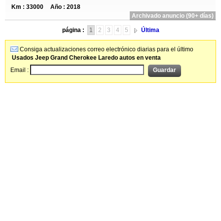
Km : 33000
Año : 2018
Archivado anuncio (90+ días)
página :
1
2
3
4
5
Última
Consiga actualizaciones correo electrónico diarias para el último
Usados Jeep Grand Cherokee Laredo autos en venta
Email :