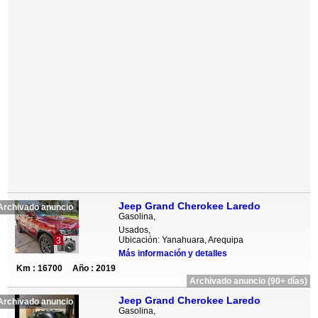
Jeep Grand Cherokee Laredo
Archivado anuncio
Gasolina,
Usados,
Ubicación: Yanahuara, Arequipa
3
Más información y detalles
Km : 16700
Año : 2019
Archivado anuncio (90+ días)
Jeep Grand Cherokee Laredo
Archivado anuncio
Gasolina,