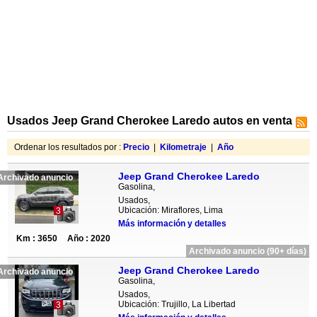
Usados Jeep Grand Cherokee Laredo autos en venta
Ordenar los resultados por :
Precio
|
Kilometraje
|
Año
Jeep Grand Cherokee Laredo
Archivado anuncio
Gasolina,
Usados,
Ubicación: Miraflores, Lima
3
Más información y detalles
Km : 3650
Año : 2020
Archivado anuncio (90+ días)
Jeep Grand Cherokee Laredo
Archivado anuncio
Gasolina,
Usados,
Ubicación: Trujillo, La Libertad
3