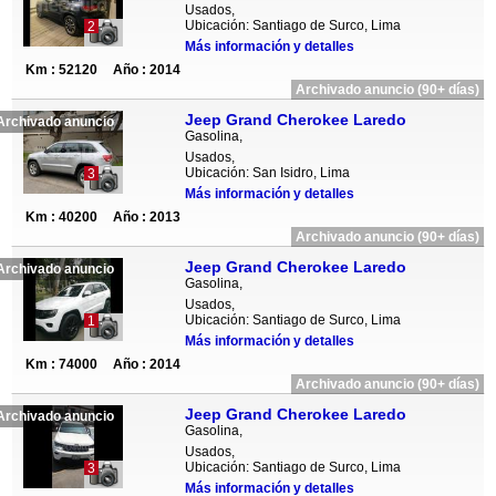
Usados,
Ubicación: Santiago de Surco, Lima
2
Más información y detalles
Km : 52120
Año : 2014
Archivado anuncio (90+ días)
Jeep Grand Cherokee Laredo
Archivado anuncio
Gasolina,
Usados,
Ubicación: San Isidro, Lima
3
Más información y detalles
Km : 40200
Año : 2013
Archivado anuncio (90+ días)
Jeep Grand Cherokee Laredo
Archivado anuncio
Gasolina,
Usados,
Ubicación: Santiago de Surco, Lima
1
Más información y detalles
Km : 74000
Año : 2014
Archivado anuncio (90+ días)
Jeep Grand Cherokee Laredo
Archivado anuncio
Gasolina,
Usados,
Ubicación: Santiago de Surco, Lima
3
Más información y detalles