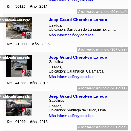
Más información y detalles
Km : 50123
Año : 2014
Archivado anuncio (90+ días)
Jeep Grand Cherokee Laredo
Archivado anuncio
Usados,
Ubicación: San Juan de Lurigancho, Lima
3
Más información y detalles
Km : 210000
Año : 2005
Archivado anuncio (90+ días)
Jeep Grand Cherokee Laredo
Archivado anuncio
Gasolina,
Usados,
Ubicación: Cajamarca, Cajamarca
3
Más información y detalles
Km : 41000
Año : 2019
Archivado anuncio (90+ días)
Jeep Grand Cherokee Laredo
Archivado anuncio
Gasolina,
Usados,
Ubicación: Santiago de Surco, Lima
3
Más información y detalles
Km : 91000
Año : 2013
Archivado anuncio (90+ días)