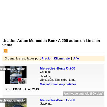
Usados Autos Mercedes-Benz A 200 autos en Lima en
venta
Ordenar los resultados por :
Precio
|
Kilometraje
|
Año
Mercedes-Benz C-200
Archivado anuncio
Gasolina,
Usados,
Ubicación: San Isidro, Lima
3
Más información y detalles
Km : 19000
Año : 2019
Archivado anuncio (90+ días)
Mercedes-Benz C-200
Archivado anuncio
Gasolina,