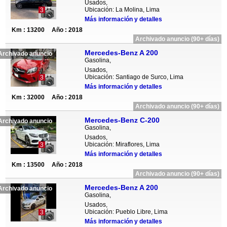
Usados,
Ubicación: La Molina, Lima
3
Más información y detalles
Km : 13200
Año : 2018
Archivado anuncio (90+ días)
Mercedes-Benz A 200
Archivado anuncio
Gasolina,
Usados,
Ubicación: Santiago de Surco, Lima
3
Más información y detalles
Km : 32000
Año : 2018
Archivado anuncio (90+ días)
Mercedes-Benz C-200
Archivado anuncio
Gasolina,
Usados,
Ubicación: Miraflores, Lima
3
Más información y detalles
Km : 13500
Año : 2018
Archivado anuncio (90+ días)
Mercedes-Benz A 200
Archivado anuncio
Gasolina,
Usados,
Ubicación: Pueblo Libre, Lima
3
Más información y detalles