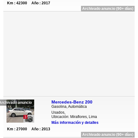
Km : 42300
Año : 2017
Archivado anuncio (90+ días)
Mercedes-Benz 200
Archivado anuncio
Gasolina, Automática
Usados,
Ubicación: Miraflores, Lima
3
Más información y detalles
Km : 27000
Año : 2013
Archivado anuncio (90+ días)