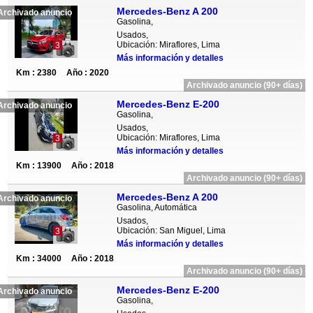
Mercedes-Benz A 200
Archivado anuncio
Gasolina,
Usados,
Ubicación: Miraflores, Lima
3
Más información y detalles
Km : 2380
Año : 2020
Archivado anuncio (90+ días)
Mercedes-Benz E-200
Archivado anuncio
Gasolina,
Usados,
Ubicación: Miraflores, Lima
3
Más información y detalles
Km : 13900
Año : 2018
Archivado anuncio (90+ días)
Mercedes-Benz A 200
Archivado anuncio
Gasolina, Automática
Usados,
Ubicación: San Miguel, Lima
3
Más información y detalles
Km : 34000
Año : 2018
Archivado anuncio (90+ días)
Mercedes-Benz E-200
Archivado anuncio
Gasolina,