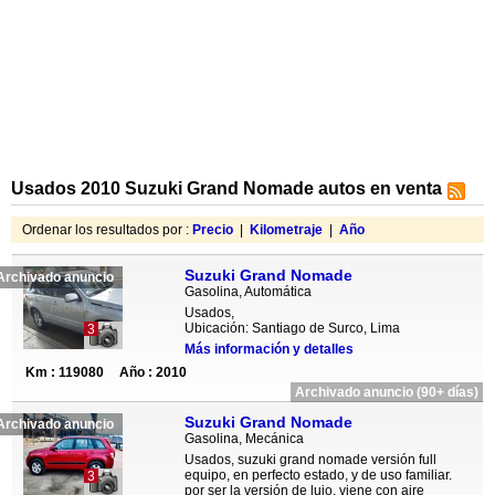
Usados 2010 Suzuki Grand Nomade autos en venta
Ordenar los resultados por :
Precio
|
Kilometraje
|
Año
Suzuki Grand Nomade
Archivado anuncio
Gasolina, Automática
Usados,
Ubicación: Santiago de Surco, Lima
3
Más información y detalles
Km : 119080
Año : 2010
Archivado anuncio (90+ días)
Suzuki Grand Nomade
Archivado anuncio
Gasolina, Mecánica
Usados, suzuki grand nomade versión full
equipo, en perfecto estado, y de uso familiar.
3
por ser la versión de lujo, viene con aire