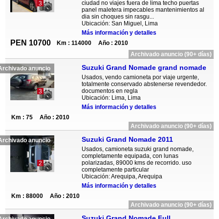
ciudad no viajes fuera de lima techo puertas
3
panel maletera impecables mantenimientos al
dia sin choques sin rasgu...
Ubicación: San Miguel, Lima
Más información y detalles
PEN 10700
Km : 114000
Año : 2010
Archivado anuncio (90+ días)
Suzuki Grand Nomade grand nomade
Archivado anuncio
Usados, vendo camioneta por viaje urgente,
totalmente conservado abstenerse revendedor.
documentos en regla
3
Ubicación: Lima, Lima
Más información y detalles
Km : 75
Año : 2010
Archivado anuncio (90+ días)
Suzuki Grand Nomade 2011
Archivado anuncio
Usados, camioneta suzuki grand nomade,
completamente equipada, con lunas
polarizadas, 89000 kms de recorrido. uso
2
completamente particular
Ubicación: Arequipa, Arequipa
Más información y detalles
Km : 88000
Año : 2010
Archivado anuncio (90+ días)
Suzuki Grand Nomade Full