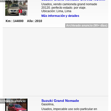
Usados, vendo camioneta grand nomade
20120. perfecto estado. por viaje.
Ubicación: Lima, Lima
3
Más información y detalles
Km : 144000
Año : 2010
Archivado anuncio (90+ días)
Suzuki Grand Nomade
Archivado anuncio
Gasolina,
Usados, impecable uso solo particular en