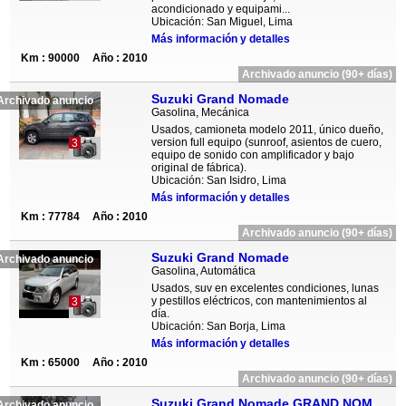
acondicionado y equipami...
Ubicación: San Miguel, Lima
Más información y detalles
Km : 90000
Año : 2010
Archivado anuncio (90+ días)
Suzuki Grand Nomade
Archivado anuncio
Gasolina, Mecánica
Usados, camioneta modelo 2011, único dueño,
version full equipo (sunroof, asientos de cuero,
3
equipo de sonido con amplificador y bajo
original de fábrica).
Ubicación: San Isidro, Lima
Más información y detalles
Km : 77784
Año : 2010
Archivado anuncio (90+ días)
Suzuki Grand Nomade
Archivado anuncio
Gasolina, Automática
Usados, suv en excelentes condiciones, lunas
y pestillos eléctricos, con mantenimientos al
3
día.
Ubicación: San Borja, Lima
Más información y detalles
Km : 65000
Año : 2010
Archivado anuncio (90+ días)
Suzuki Grand Nomade GRAND NOMADE
Archivado anuncio