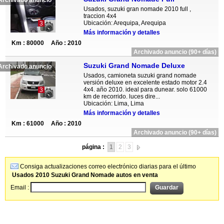
Archivado anuncio
Usados, suzuki gran nomade 2010 full ,
traccion 4x4
Ubicación: Arequipa, Arequipa
3
Más información y detalles
Km : 80000
Año : 2010
Archivado anuncio (90+ días)
Suzuki Grand Nomade Deluxe
Archivado anuncio
Usados, camioneta suzuki grand nomade
versión deluxe en excelente estado motor 2.4
4x4. año 2010. ideal para dunear. solo 61000
3
km de recorrido. luces dire...
Ubicación: Lima, Lima
Más información y detalles
Km : 61000
Año : 2010
Archivado anuncio (90+ días)
página :
1
2
3
Consiga actualizaciones correo electrónico diarias para el último
Usados 2010 Suzuki Grand Nomade autos en venta
Email :