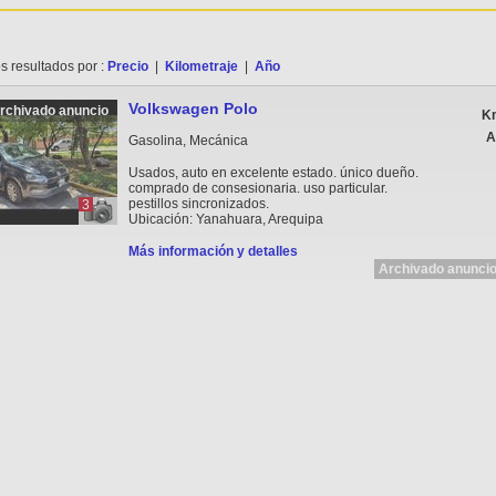
s resultados por :
Precio
|
Kilometraje
|
Año
Volkswagen Polo
rchivado anuncio
Km
A
Gasolina, Mecánica
Usados, auto en excelente estado. único dueño.
comprado de consesionaria. uso particular.
pestillos sincronizados.
3
Ubicación: Yanahuara, Arequipa
Más información y detalles
Archivado anuncio