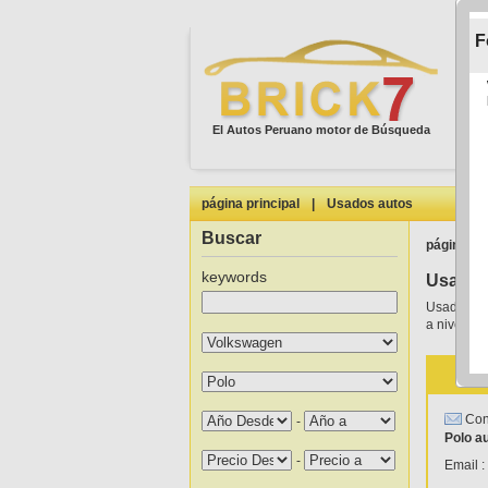
F
El Autos Peruano motor de Búsqueda
página principal
|
Usados autos
Buscar
página pri
keywords
Usados
Usados 20
a nivel lo
Cons
-
Polo a
-
Email :