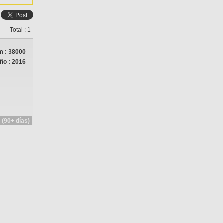
Total : 1
 : 38000
ño : 2016
 (90+ días)