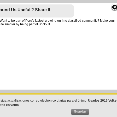
ound Us Useful ? Share It.
Want to be part of Peru's fastest growing on-line classified community? Make your
life simpler by being part of Brick7!!!
ncipal
»
Usados
»
Volkswagen
»
Polo
»
2016
 2016 Volkswagen Polo autos en venta
16 Volkswagen Polo en venta. Encuentra usados autos de 2016 Volkswagen Pol
cal o en cualquier lugar dentro de Peru
Recibe actualizaciones diarias por e-mail
iga actualizaciones correo electrónico diarias para el último
Usados 2016 Volk
utos en venta