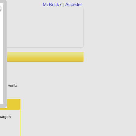
Mi Brick7
Acceder
|
o en venta
swagen