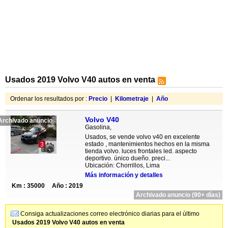
Usados 2019 Volvo V40 autos en venta
Ordenar los resultados por :
Precio
|
Kilometraje
|
Año
Volvo V40
Archivado anuncio
Gasolina,
Usados, se vende volvo v40 en excelente
estado , mantenimientos hechos en la misma
3
tienda volvo. luces frontales led. aspecto
deportivo. único dueño. preci...
Ubicación: Chorrillos, Lima
Más información y detalles
Km : 35000
Año : 2019
Archivado anuncio (90+ días)
Consiga actualizaciones correo electrónico diarias para el último
Usados 2019 Volvo V40 autos en venta