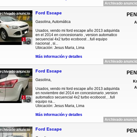
Archivado anuncio
Ford Escape
rchivado anuncio
PEN
Gasolina, Automática
A
Usados, vendo mi ford escape año 2013 adquirida
en el 2014 en concesionario , version automatico
secuencial 4x2 turbo ecoboost ...full equipo
1
nacional , si...
Ubicación: Jesus Maria, Lima
Más información y detalles
Archivado anuncio
Ford Escape
rchivado anuncio
PEN
Gasolina,
Km
A
Usados, vendo mi ford escape año 2013 adquirida
en noviembre del 2014 en concesionario ,version
automatico secuencial 4x2 turbo ecoboost , ..full
1
equipo na...
Ubicación: Jesus Maria, Lima
Más información y detalles
Archivado anuncio
Ford Escape
rchivado anuncio
PEN