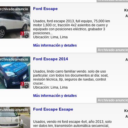
Ford Escape
rchivado anuncio
Km
A
Usados, ford escape 2013, full equipo, 75,000 km
motor 1,600 cc, tracción 4x2 asientos de cuero y
equipado con posiciones eléctrico, grabador 3
posiciones...
3
Ubicación: Lima, Lima
Más información y detalles
Archivado anuncio
Ford Escape 2014
rchivado anuncio
A
Usados, lindo carro familiar vendo. solo de uso
particular. con todos los documentos al día: soat,
revisión técnica, t/p, seguros de ruedas, control
crucer...
3
Ubicación: Lima, Lima
Más información y detalles
Archivado anuncio
Ford Escape Escape
rchivado anuncio
Km
A
Usados, vendo mi ford escape 4x4, año 2013, solo
ver datos km, transmisión automática secuencial,