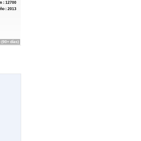
 : 12700
ño : 2013
 (90+ días)