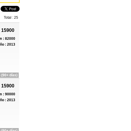
Total : 25
 15900
 : 82000
ño : 2013
 (90+ días)
 15900
 : 90000
ño : 2013
 (90+ días)