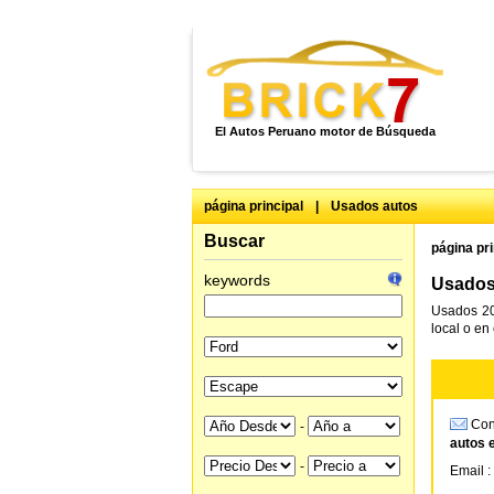
El Autos Peruano motor de Búsqueda
página principal
|
Usados autos
Buscar
página pri
keywords
Usados
Usados 20
local o en
Cons
-
autos 
-
Email :