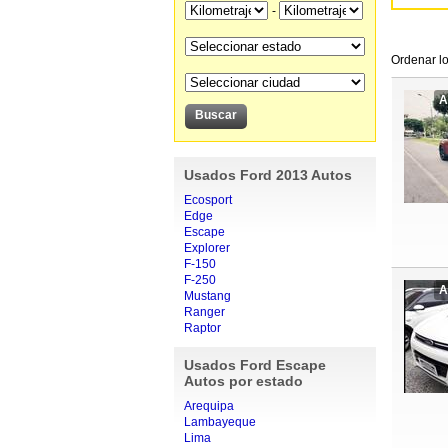
-
Ordenar lo
A
Usados Ford 2013 Autos
Ecosport
Edge
Escape
Explorer
F-150
F-250
A
Mustang
Ranger
Raptor
Usados Ford Escape
Autos por estado
Arequipa
Lambayeque
Lima