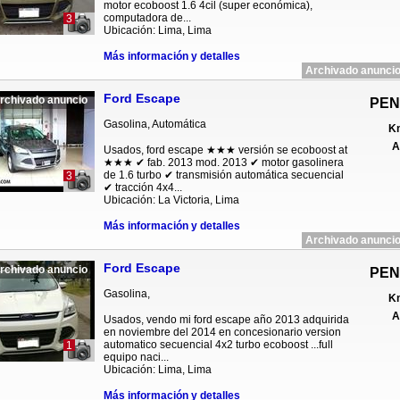
motor ecoboost 1.6 4cil (super económica),
computadora de...
3
Ubicación: Lima, Lima
Más información y detalles
Archivado anuncio
Ford Escape
rchivado anuncio
PEN
Gasolina, Automática
Km
A
Usados, ford escape ★★★ versión se ecoboost at
★★★ ✔ fab. 2013 mod. 2013 ✔ motor gasolinera
de 1.6 turbo ✔ transmisión automática secuencial
3
✔ tracción 4x4...
Ubicación: La Victoria, Lima
Más información y detalles
Archivado anuncio
Ford Escape
rchivado anuncio
PEN
Gasolina,
Km
A
Usados, vendo mi ford escape año 2013 adquirida
en noviembre del 2014 en concesionario version
automatico secuencial 4x2 turbo ecoboost ...full
1
equipo naci...
Ubicación: Lima, Lima
Más información y detalles