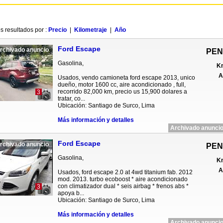
s resultados por :
Precio
|
Kilometraje
|
Año
Ford Escape
rchivado anuncio
PEN
Gasolina,
Km
A
Usados, vendo camioneta ford escape 2013, unico
dueño, motor 1600 cc, aire acondicionado , full,
recorrido 82,000 km, precio us 15,900 dolares a
3
tratar, co...
Ubicación: Santiago de Surco, Lima
Más información y detalles
Archivado anuncio
Ford Escape
rchivado anuncio
PEN
Gasolina,
Km
A
Usados, ford escape 2.0 at 4wd titanium fab. 2012
mod. 2013. turbo ecoboost * aire acondicionado
con climatizador dual * seis airbag * frenos abs *
3
apoya b...
Ubicación: Santiago de Surco, Lima
Más información y detalles
Archivado anuncio