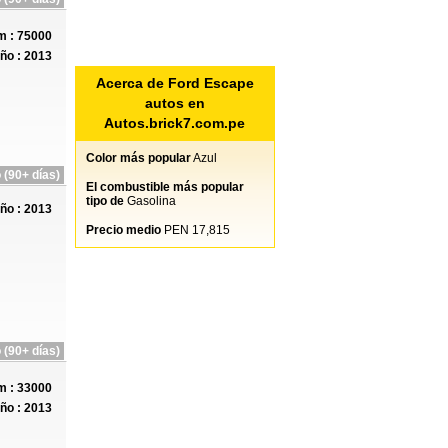
 : 75000
ño : 2013
Acerca de Ford Escape
autos en
Autos.brick7.com.pe
Color más popular
Azul
 (90+ días)
El combustible más popular
tipo de
Gasolina
ño : 2013
Precio medio
PEN 17,815
 (90+ días)
 : 33000
ño : 2013