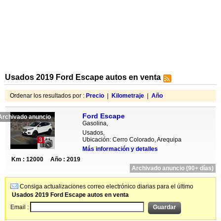
Usados 2019 Ford Escape autos en venta
Ordenar los resultados por :
Precio
|
Kilometraje
|
Año
Ford Escape
Archivado anuncio
Gasolina,
Usados,
Ubicación: Cerro Colorado, Arequipa
3
Más información y detalles
Km : 12000
Año : 2019
Archivado anuncio (90+ días)
Consiga actualizaciones correo electrónico diarias para el último
Usados 2019 Ford Escape autos en venta
Email :