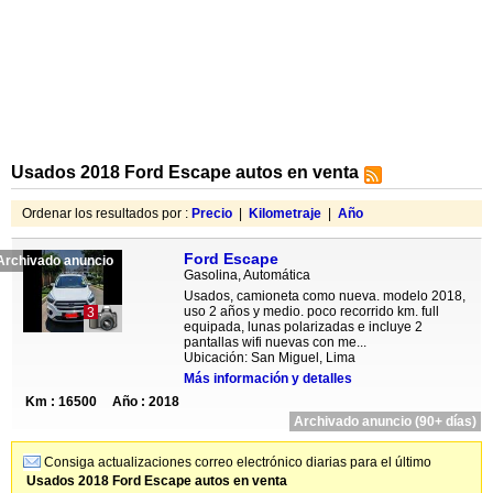
Usados 2018 Ford Escape autos en venta
Ordenar los resultados por :
Precio
|
Kilometraje
|
Año
Ford Escape
Archivado anuncio
Gasolina, Automática
Usados, camioneta como nueva. modelo 2018,
uso 2 años y medio. poco recorrido km. full
3
equipada, lunas polarizadas e incluye 2
pantallas wifi nuevas con me...
Ubicación: San Miguel, Lima
Más información y detalles
Km : 16500
Año : 2018
Archivado anuncio (90+ días)
Consiga actualizaciones correo electrónico diarias para el último
Usados 2018 Ford Escape autos en venta