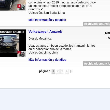
confortline ✔ fab. 2019 mod. amarok vehículo pick-
up impecable ✔ motor turbo diesel de 2.0 l de 4
3
cilindros ✔...
Ubicación: San Borja, Lima
Más información y detalles
Archivado anuncio
Volkswagen Amarok
rchivado anuncio
Km 
A
Diesel, Mecánica
Usados, auto en buen estado, los mantenimientos
en el concesionario de la marca.
Ubicación: Lima, Lima
3
Más información y detalles
Archivado anuncio
página :
1
2
3
4