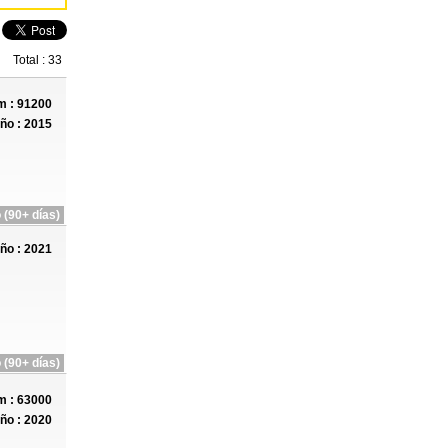
Total : 33
 : 91200
ño : 2015
 (90+ días)
ño : 2021
 (90+ días)
 : 63000
ño : 2020