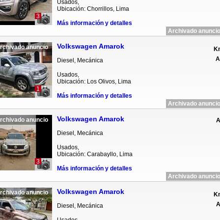
Usados,
Ubicación: Chorrillos, Lima
3
Más información y detalles
Archivado anuncio
Volkswagen Amarok
rchivado anuncio
Km
A
Diesel, Mecánica
Usados,
Ubicación: Los Olivos, Lima
1
Más información y detalles
Archivado anuncio
Volkswagen Amarok
rchivado anuncio
A
Diesel, Mecánica
Usados,
Ubicación: Carabayllo, Lima
3
Más información y detalles
Archivado anuncio
Volkswagen Amarok
rchivado anuncio
Km
A
Diesel, Mecánica