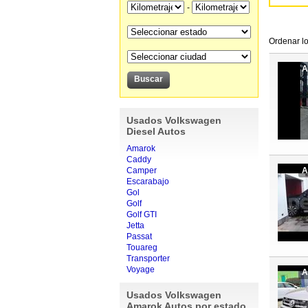
-
Ordenar lo
A
Usados Volkswagen
Diesel Autos
Amarok
Caddy
Camper
A
Escarabajo
Gol
Golf
Golf GTI
Jetta
Passat
Touareg
Transporter
Voyage
A
Usados Volkswagen
Amarok Autos por estado