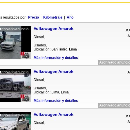
s resultados por :
Precio
|
Kilometraje
|
Año
Volkswagen Amarok
rchivado anuncio
Km
A
Diesel,
Usados,
Ubicación: San Isidro, Lima
2
Más información y detalles
Archivado anuncio
Volkswagen Amarok
rchivado anuncio
A
Diesel,
Usados,
Ubicación: Lima, Lima
2
Más información y detalles
Archivado anuncio
Volkswagen Amarok
rchivado anuncio
Km
A
Diesel,