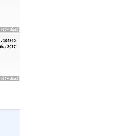
 (90+ días)
: 104860
ño : 2017
 (90+ días)