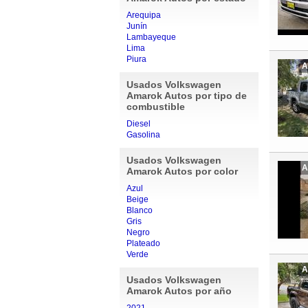
Arequipa
Junín
Lambayeque
Lima
Piura
A
Usados Volkswagen
Amarok Autos por tipo de
combustible
Diesel
Gasolina
Usados Volkswagen
A
Amarok Autos por color
Azul
Beige
Blanco
Gris
Negro
Plateado
Verde
A
Usados Volkswagen
Amarok Autos por año