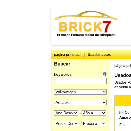
El Autos Peruano motor de Búsqueda
página principal
|
Usados autos
Buscar
página pri
keywords
Usados
Usados Vo
en venta a
Cons
-
Amarok
-
Email :