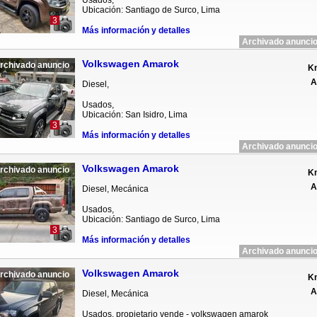
Usados,
Ubicación: Santiago de Surco, Lima
3
Más información y detalles
Archivado anuncio
Volkswagen Amarok
rchivado anuncio
Km
A
Diesel,
Usados,
Ubicación: San Isidro, Lima
3
Más información y detalles
Archivado anuncio
Volkswagen Amarok
rchivado anuncio
Km
A
Diesel, Mecánica
Usados,
Ubicación: Santiago de Surco, Lima
3
Más información y detalles
Archivado anuncio
Volkswagen Amarok
rchivado anuncio
Km
A
Diesel, Mecánica
Usados, propietario vende - volkswagen amarok