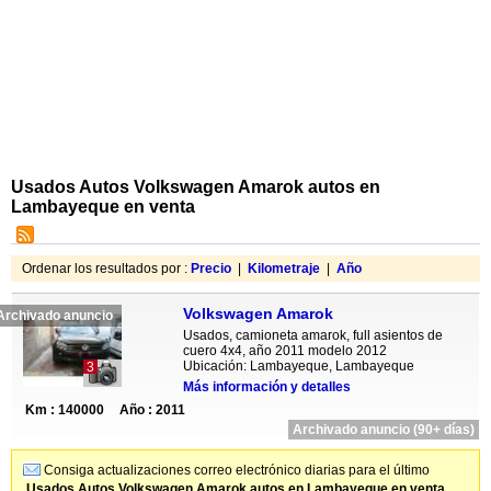
Usados Autos Volkswagen Amarok autos en
Lambayeque en venta
Ordenar los resultados por :
Precio
|
Kilometraje
|
Año
Volkswagen Amarok
Archivado anuncio
Usados, camioneta amarok, full asientos de
cuero 4x4, año 2011 modelo 2012
Ubicación: Lambayeque, Lambayeque
3
Más información y detalles
Km : 140000
Año : 2011
Archivado anuncio (90+ días)
Consiga actualizaciones correo electrónico diarias para el último
Usados Autos Volkswagen Amarok autos en Lambayeque en venta