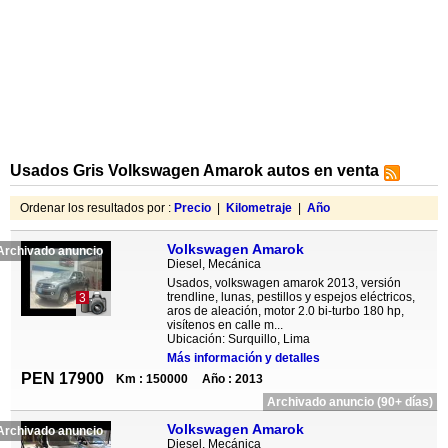
Usados Gris Volkswagen Amarok autos en venta
Ordenar los resultados por :
Precio
|
Kilometraje
|
Año
Volkswagen Amarok
Archivado anuncio
Diesel, Mecánica
Usados, volkswagen amarok 2013, versión
trendline, lunas, pestillos y espejos eléctricos,
3
aros de aleación, motor 2.0 bi-turbo 180 hp,
visítenos en calle m...
Ubicación: Surquillo, Lima
Más información y detalles
PEN 17900
Km : 150000
Año : 2013
Archivado anuncio (90+ días)
Volkswagen Amarok
Archivado anuncio
Diesel, Mecánica