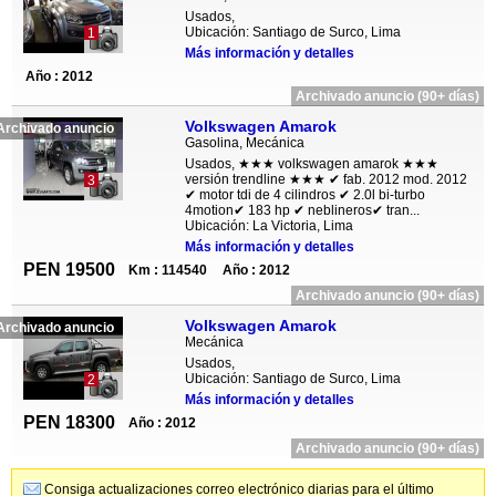
Usados,
Ubicación: Santiago de Surco, Lima
1
Más información y detalles
Año : 2012
Archivado anuncio (90+ días)
Volkswagen Amarok
Archivado anuncio
Gasolina, Mecánica
Usados, ★★★ volkswagen amarok ★★★
versión trendline ★★★ ✔ fab. 2012 mod. 2012
3
✔ motor tdi de 4 cilindros ✔ 2.0l bi-turbo
4motion✔ 183 hp ✔ neblineros✔ tran...
Ubicación: La Victoria, Lima
Más información y detalles
PEN 19500
Km : 114540
Año : 2012
Archivado anuncio (90+ días)
Volkswagen Amarok
Archivado anuncio
Mecánica
Usados,
Ubicación: Santiago de Surco, Lima
2
Más información y detalles
PEN 18300
Año : 2012
Archivado anuncio (90+ días)
Consiga actualizaciones correo electrónico diarias para el último